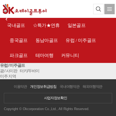
국내골프
☆특가★연휴
일본골프
중국골프
동남아골프
유럽 / 미주골프
파크골프
테마여행
커뮤니티
유럽 / 미주골프
괌 / 사이판
터키/두바이
미주 지역
이용약관
개인정보취급방침
국내여행약관
해외여행약관
사업자정보확인
Copyright © Okcorporation Co.,Ltd., All Rights Reserved.