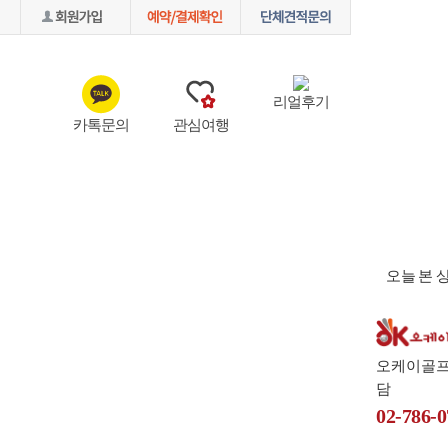
리얼후기
카톡문의
관심여행
미주골프
파크골프
테마여행
오늘 본 
오케이골
담
02-786-0