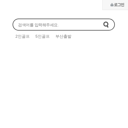
2인골프
5인골프
부산출발
일본골프
중국골프
동남아골프
유럽 / 