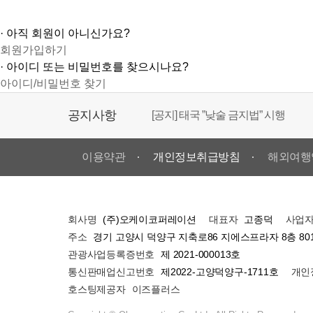
[중국] 온라인 입국 신고서 작성 필수!
· 아직 회원이 아니신가요?
[공지] 아시아나 항공 - 제 2여객터미널
회원가입하기
부터)
· 아이디 또는 비밀번호를 찾으시나요?
아이디/비밀번호 찾기
[공지] 태국 ”낮술 금지법” 시행
공지사항
동남아 (태국,필리핀,라오스, 말레이
이용약관
개인정보취급방침
해외여행
일본 1년 월평균 기온 안내
베트남 1년 월평균 기온 안내
(주)오케이코퍼레이션
고종덕
회사명
대표자
사업
경기 고양시 덕양구 지축로86 지에스프라자 8층 80
주소
중국,대만,홍콩,마카오 1년 월평균 
제 2021-000013호
관광사업등록증번호
제2022-고양덕양구-1711호
통신판매업신고번호
개인
인천 국제공항 대형수화물 카운터 
이즈플러스
호스팅제공자