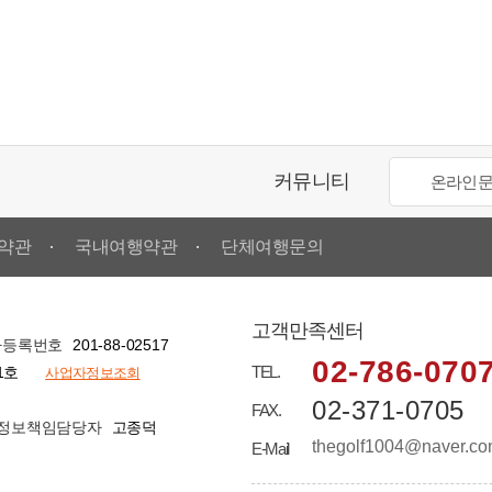
!
 이전 안내 (2026년 1월 14일
커뮤니티
온라인
시아) 1년 월평균 기온 안내
약관
국내여행약관
단체여행문의
고객만족센터
201-88-02517
자등록번호
02-786-070
TEL.
1호
사업자정보조회
기온 안내
02-371-0705
FAX.
고종덕
정보책임담당자
thegolf1004@naver.c
E-Mail
안내