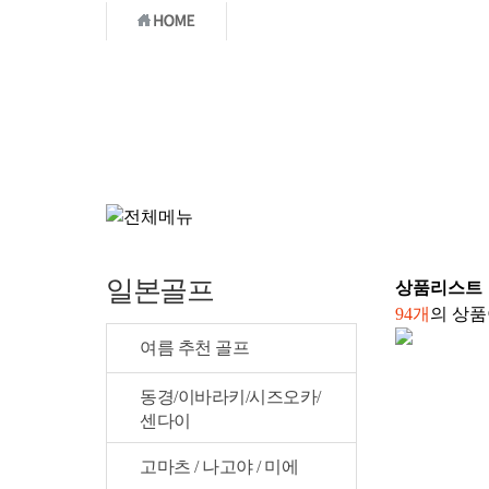
국내골프
☆특가★연휴
일본골프
상품
리스트
94개
의 상품
여름 추천 골프
동경/이바라키/시즈오카/
센다이
고마츠 / 나고야 / 미에