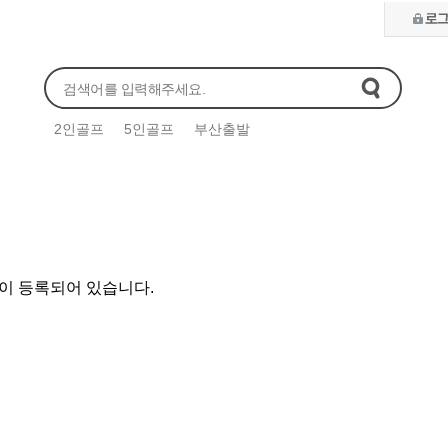
2인골프
5인골프
부산출발
일본골프
중국골프
동남아골프
유럽 / 
이 등록되어 있습니다.