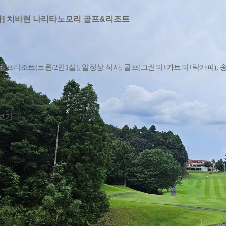
타] 치바현 나리타노모리 골프&리조트
 골프리조트(트윈/2인1실), 일정상 식사, 골프(그린피+카트피+락카피), 
~