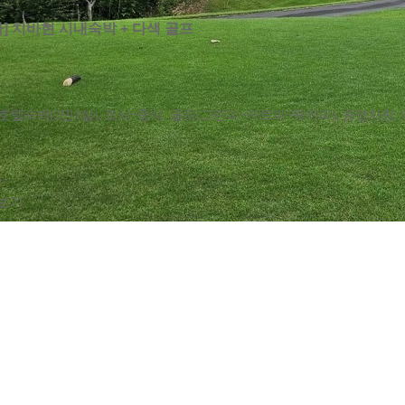
] 치바현 시내숙박 + 다색 골프
 호텔숙박(2인1실), 조식+중식, 골프(그린피+카트피+락카피), 송영차량,
~