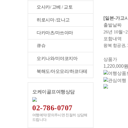
오사카/ 고베 / 교토
[일본-가고
히로시마 /요나고
출발날짜
26년 10월~
다카마츠/마쓰야마
포함내역
큐슈
왕복 항공권, 
오키나와/미야코지마
상품가
1,220,000
원
북해도/아오모리/하코다테
오케이골프여행상담
02-786-0707
여행예약/문의주시면 친절히 상담해
드립니다.