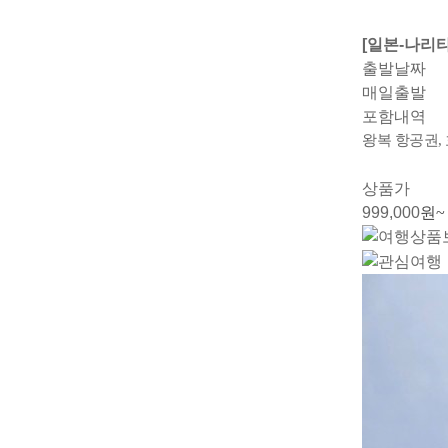
[일본-나리
출발날짜
매일출발
포함내역
왕복 항공권,
상품가
999,000
원~