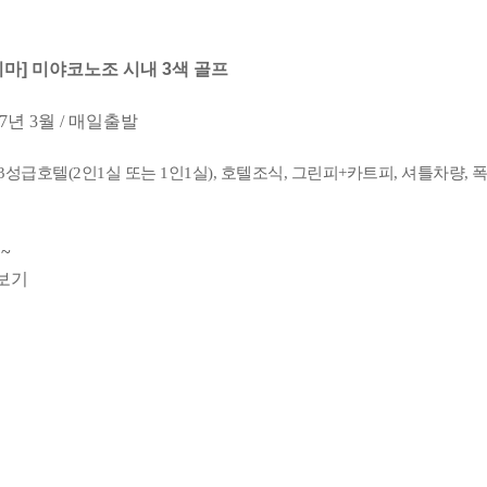
시마] 미야코노조 시내 3색 골프
27년 3월 / 매일출발
3성급호텔(2인1실 또는 1인1실), 호텔조식, 그린피+카트피, 셔틀차량, 
~