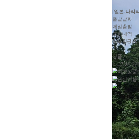
[일본-나리
출발날짜
매일출발
포함내역
왕복 항공권,
상품가
1,129,000
원