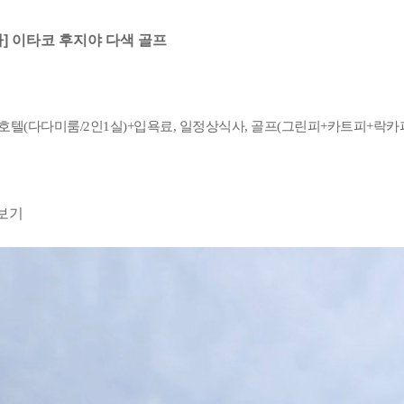
타] 이타코 후지야 다색 골프
 호텔(다다미룸/2인1실)+입욕료, 일정상식사, 골프(그린피+카트피+락카피