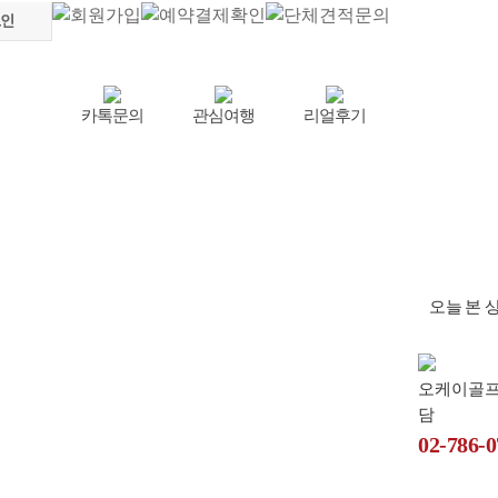
카톡문의
관심여행
리얼후기
미주골프
파크골프
테마여행
오늘 본 
오케이골
담
02-786-0