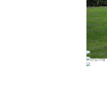
[일본-나리타
출발날짜
매일출발
포함내역
왕복 항공권,
상품가
1,190,000
원