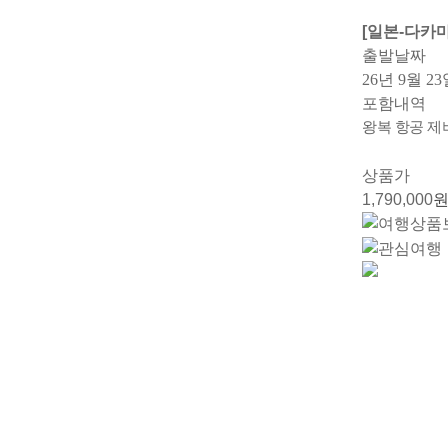
[일본-다카
출발날짜
26년 9월 23
포함내역
왕복 항공 제
상품가
1,790,000
원