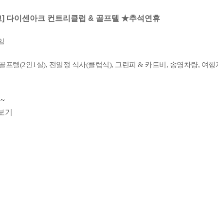
고] 다이센아크 컨트리클럽 & 골프텔 ★추석연휴
4일
골프텔(2인1실), 전일정 식사(클럽식), 그린피 & 카트비, 송영차량, 여
~