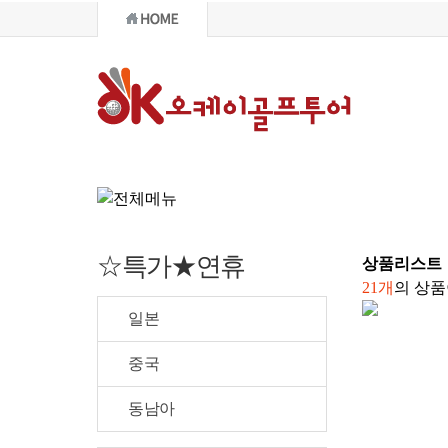
국내골프
☆특가★연휴
☆특가★연휴
상품
리스트
21개
의 상품
일본
중국
동남아