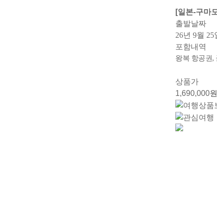
[일본-구마
출발날짜
26년 9월 2
포함내역
왕복 항공권,
상품가
1,690,000
원