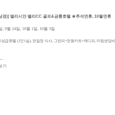
(남경)] 엘리시안 밸리CC 골프&금륭호텔 ★추석연휴, 10월연휴
일, 9월 24일, 10월 1일, 10월 3일
,5성급호텔 (2인1실), 전일정 식사, 그린피+전동카트+캐디피, 미팅샌딩
~