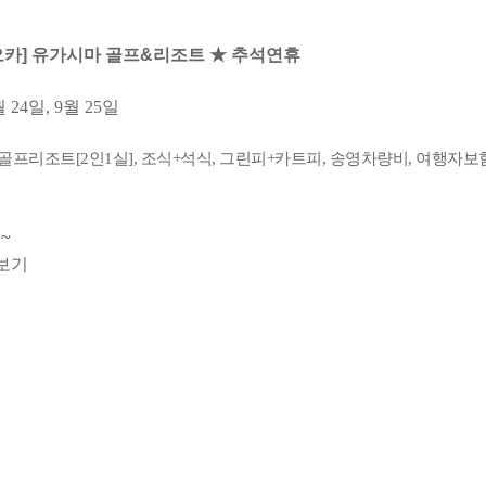
오카] 유가시마 골프&리조트 ★ 추석연휴
월 24일, 9월 25일
 골프리조트[2인1실], 조식+석식, 그린피+카트피, 송영차량비, 여행자보
~