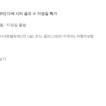
마] 다색 시티 골프 ☆ 지정일 특가
0월 / 지정일 출발
시내호텔숙박(2인 1실), 조식, 골프(그린피+카트피), 여행자보험