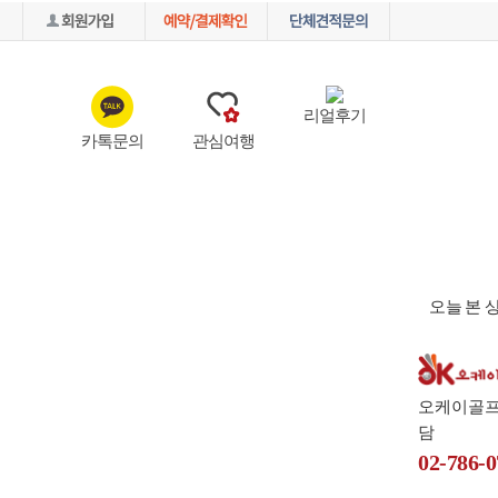
리얼후기
카톡문의
관심여행
미주골프
파크골프
테마여행
오늘 본 
오케이골
담
02-786-0