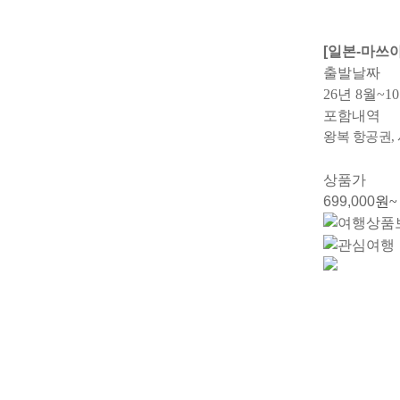
[일본-마쓰야
출발날짜
26년 8월~1
포함내역
왕복 항공권, 
상품가
699,000
원~