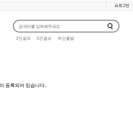
2인골프
5인골프
부산출발
일본골프
중국골프
동남아골프
유럽 / 
이 등록되어 있습니다.