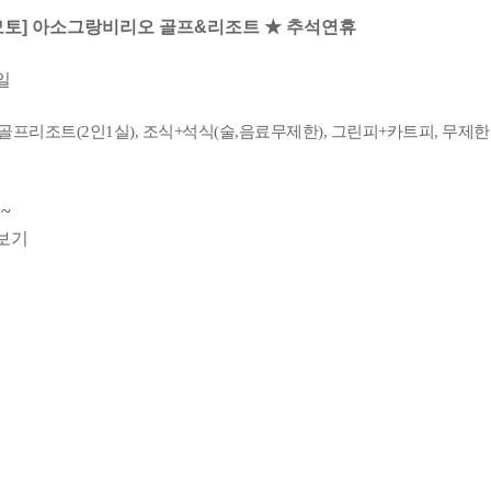
모토] 아소그랑비리오 골프&리조트 ★ 추석연휴
5일
 골프리조트(2인1실), 조식+석식(술,음료무제한), 그린피+카트피, 무제
~