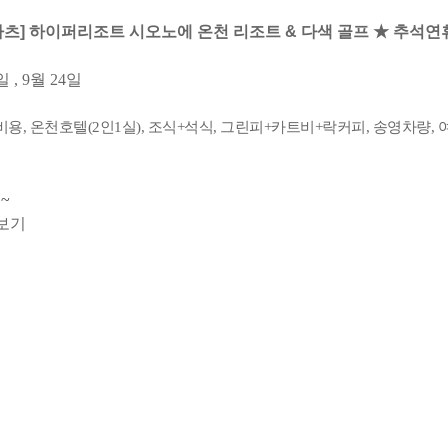
마츠] 하이퍼리조트 시오노에 온천 리조트 & 다색 골프 ★ 추석연
일 , 9월 24일
비용, 온천호텔(2인1실), 조식+석식, 그린피+카트비+락커피, 송영차량,
~